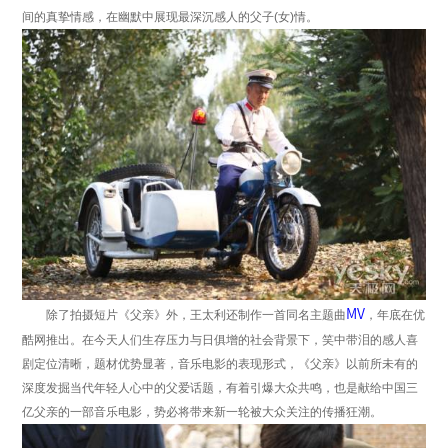
间的真挚情感，在幽默中展现最深沉感人的父子(女)情。
MV
除了拍摄短片《父亲》外，王太利还制作一首同名主题曲
，年底在优
酷网推出。在今天人们生存压力与日俱增的社会背景下，笑中带泪的感人喜
剧定位清晰，题材优势显著，音乐电影的表现形式，《父亲》以前所未有的
深度发掘当代年轻人心中的父爱话题，有着引爆大众共鸣，也是献给中国三
亿父亲的一部音乐电影，势必将带来新一轮被大众关注的传播狂潮。