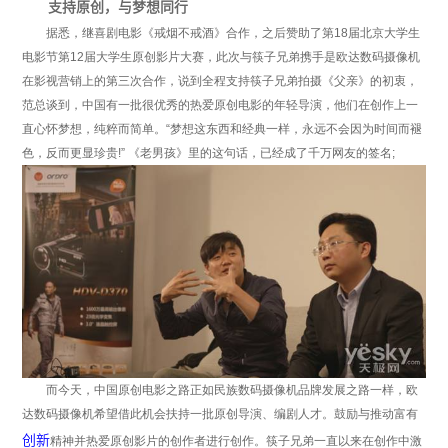
支持原创，与梦想同行
据悉，继喜剧电影《戒烟不戒酒》合作，之后赞助了第18届北京大学生
电影节第12届大学生原创影片大赛，此次与筷子兄弟携手是欧达数码摄像机
在影视营销上的第三次合作，说到全程支持筷子兄弟拍摄《父亲》的初衷，
范总谈到，中国有一批很优秀的热爱原创电影的年轻导演，他们在创作上一
直心怀梦想，纯粹而简单。“梦想这东西和经典一样，永远不会因为时间而褪
色，反而更显珍贵!” 《老男孩》里的这句话，已经成了千万网友的签名;
而今天，中国原创电影之路正如民族数码摄像机品牌发展之路一样，欧
达数码摄像机希望借此机会扶持一批原创导演、编剧人才。鼓励与推动富有
创新
精神并热爱原创影片的创作者进行创作。筷子兄弟一直以来在创作中激