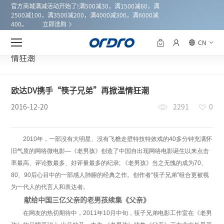
官方商城满减活动开始了!满500减30，满1500减60，满
2500减100，满3500减200，满4000减300，满6000减
400。
立即选购
CN
新闻中心
欧达DV携手“筷子兄弟”再掀温
首页
情狂潮
欧达DV携手“筷子兄弟”再掀温情狂潮
2016-12-20
2291
0
2010年，一部没有大明星、没有飞檐走壁特技特效戏的40多分钟充满怀
旧气质的网络微电影—《老男孩》创造了中国自出现网络电影诞生以来点击
率最高、评论数最多、好评量最多的纪录; 《老男孩》当之无愧的成为70、
80、90后心目中的一部感人肺腑的经典之作。创作者“筷子兄弟”组合更被视
为一代人的代言人和表达者。
献给中国三亿父亲的老男孩续集《父亲》
在网友的热切期待中，2011年10月中旬，筷子兄弟电影工作室在《老男