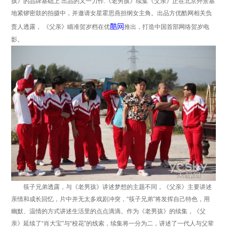
孩》的品牌基础上 出品的又一力作.《老男孩》续集《父亲》正在北京外景基
地紧锣密鼓的拍摄中，并邀请女星霍思燕担纲女主角。出品方优酷网相关负
酷网
责人透露， 《父亲》瞄准贺岁档在优
推出，打造中国首部网络贺岁电
影。
筷子兄弟透露，与《老男孩》讲述梦想的主题不同，《父亲》主要讲述
亲情和成长回忆，片中并无太多戏剧冲突，“筷子兄弟”将发挥自己特色，用
幽默、温情的方式讲述生活里的点点滴滴。作为《老男孩》的续集，《父
亲》延续了“肖大宝”与“校花”的线索，续集将一分为二，讲述了一代人与父辈