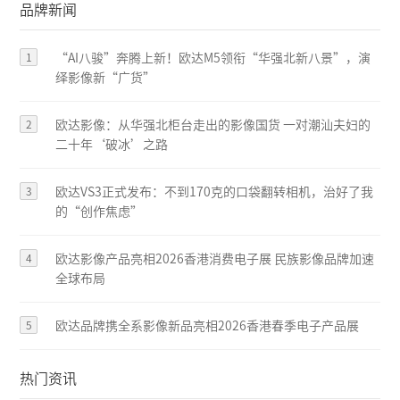
品牌新闻
1
“AI八骏”奔腾上新！欧达M5领衔“华强北新八景”，演
绎影像新“广货”
2
欧达影像：从华强北柜台走出的影像国货 一对潮汕夫妇的
二十年‘破冰’之路
3
欧达VS3正式发布：不到170克的口袋翻转相机，治好了我
的“创作焦虑”
4
欧达影像产品亮相2026香港消费电子展 民族影像品牌加速
全球布局
5
欧达品牌携全系影像新品亮相2026香港春季电子产品展
热门资讯