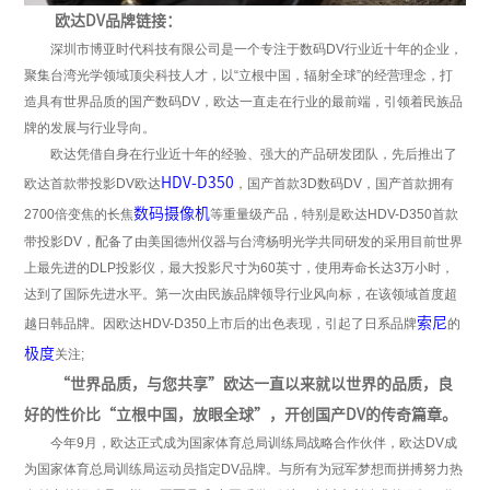
欧达DV品牌链接：
深圳市博亚时代科技有限公司是一个专注于数码DV行业近十年的企业，
聚集台湾光学领域顶尖科技人才，以“立根中国，辐射全球”的经营理念，打
造具有世界品质的国产数码DV，欧达一直走在行业的最前端，引领着民族品
牌的发展与行业导向。
欧达凭借自身在行业近十年的经验、强大的产品研发团队，先后推出了
HDV-D350
欧达首款带投影DV欧达
，国产首款3D数码DV，国产首款拥有
数码摄像机
2700倍变焦的长焦
等重量级产品，特别是欧达HDV-D350首款
带投影DV，配备了由美国德州仪器与台湾杨明光学共同研发的采用目前世界
上最先进的DLP投影仪，最大投影尺寸为60英寸，使用寿命长达3万小时，
达到了国际先进水平。第一次由民族品牌领导行业风向标，在该领域首度超
索尼
越日韩品牌。因欧达HDV-D350上市后的出色表现，引起了日系品牌
的
极度
关注;
“世界品质，与您共享”欧达一直以来就以世界的品质，良
好的性价比“立根中国，放眼全球”，开创国产DV的传奇篇章。
今年9月，欧达正式成为国家体育总局训练局战略合作伙伴，欧达DV成
为国家体育总局训练局运动员指定DV品牌。与所有为冠军梦想而拼搏努力热