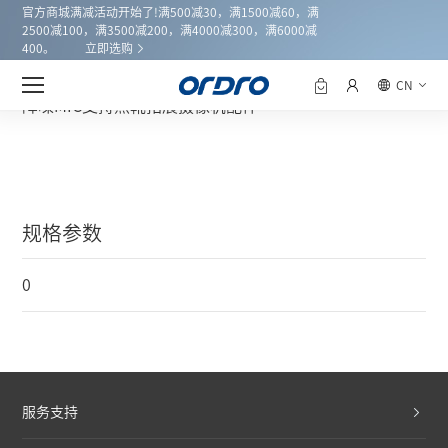
官方商城满减活动开始了!满500减30，满1500减60，满
2500减100，满3500减200，满4000减300，满6000减
400。
立即选购
产品中心
欧达CM-530立体声指向性麦克风
首页
CN
降噪MIC支持热靴拓展摄像机配件
规格参数
0
服务支持