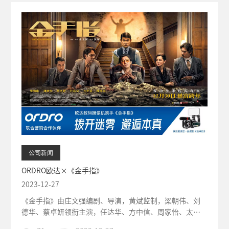
公司新闻
ORDRO欧达×《金手指》
2023-12-27
《金手指》由庄文强编剧、导演，黄斌监制，梁朝伟、刘
德华、蔡卓妍领衔主演，任达华、方中信、周家怡、太
保、陈家乐、姜皓文、白只主演...