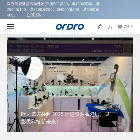
官方商城满减活动开始了!满500减30，满1500减60，满
2500减100，满3500减200，满4000减300，满6000减
400。
立即选购
CN
公司新闻
欧达邀您共赴 2025 环球资源香港展，见证
影像科技新未来！