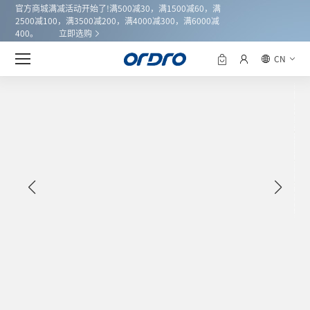
官方商城满减活动开始了!满500减30，满1500减60，满
2500减100，满3500减200，满4000减300，满6000减
400。
立即选购
欧达品牌携全系影像新品亮相2026香港春季
CN
行业资讯
电子产品展