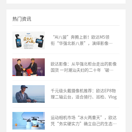
热门资讯
“AI八骏”奔腾上新！欧达M5领
衔“华强北新八景”，演绎影像
新“广货”
欧达影像：从华强北柜台走出的影像
国货 一对潮汕夫妇的二十年‘破
冰’之路
千元级头戴摄像机推荐：欧达EP8物
理二轴云台，适合骑行、巡检、Vlog
运动相机市场“冰火两重天”，欧达
凭“务实硬实力”确立自己的生态地
位