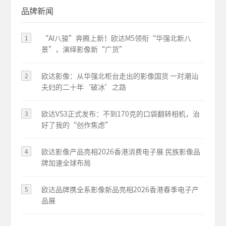
品牌新闻
1
“AI八骏”奔腾上新！欧达M5领衔“华强北新八
景”，演绎影像新“广货”
2
欧达影像：从华强北柜台走出的影像国货 一对潮汕
夫妇的二十年‘破冰’之路
3
欧达VS3正式发布：不到170克的口袋翻转相机，治
好了我的“创作焦虑”
4
欧达影像产品亮相2026香港消费电子展 民族影像品
牌加速全球布局
5
欧达品牌携全系影像新品亮相2026香港春季电子产
品展