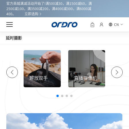
官方商城满减活动开始了!满500减30，满1500减60，满
2500减100，满3500减200，满4000减300，满6000减
400。
立即选购
CN
延时摄影
外摄影
解放双手
直播摄像机
延时